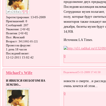
продолжение двух предыдущ
Последняя коллекция включае
Сотрудники музея полагают,
полу, которые будут светиться
Зарегистрирован
: 13-05-2009
Приглашений:
0
мониторов также покажут в
Сообщений:
207
декабря, билеты музея будут 
Уважение:
[+0/-0]
14,95$.
Позитив:
[+0/-0]
Пол:
Женский
Источник:LA Times.
Возраст:
34
[1992-05-22]
Провел на форуме:
1 день 18 часов
Последний визит:
0
12-12-2011 15:02:42
Michael's Wife
Поделиться
15-11-2009 17:41:50
И ЯВИЛСЯ ОН БОГОМ НА
новости о смерти...и рассле
ЗЕМЛЮ...
очень хочется об этом...
0