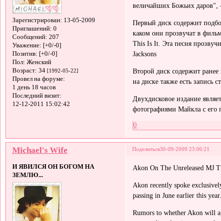
величайших Божьих даров", 
Зарегистрирован
: 13-05-2009
Первый диск содержит подбо
Приглашений:
0
каком они прозвучат в фильм
Сообщений:
207
This Is It. Эта песня прозву
Уважение:
[+0/-0]
Jacksons
Позитив:
[+0/-0]
Пол:
Женский
Второй диск содержит ранее 
Возраст:
34
[1992-05-22]
Провел на форуме:
на диске также есть запись с
1 день 18 часов
Последний визит:
Двухдисковое издание являе
12-12-2011 15:02:42
фотографиями Майкла с его 
0
Michael's Wife
Поделиться
30-09-2009 23:06:21
И ЯВИЛСЯ ОН БОГОМ НА
Akon On The Unreleased MJ T
ЗЕМЛЮ...
Akon recently spoke exclusive
passing in June earlier this year
Rumors to whether Akon will a