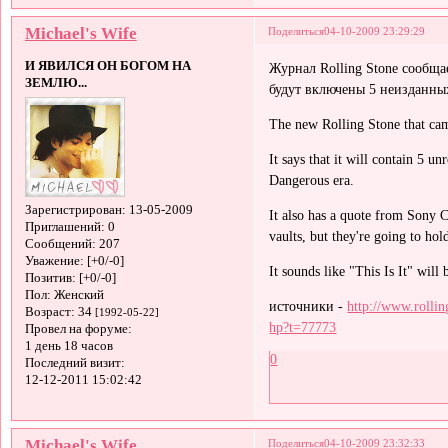
Michael's Wife
Поделиться
04-10-2009 23:29:29
И ЯВИЛСЯ ОН БОГОМ НА
Журнал Rolling Stone сообщает 
ЗЕМЛЮ...
будут включены 5 неизданных 
The new Rolling Stone that came
It says that it will contain 5 u
Dangerous era.
Зарегистрирован
: 13-05-2009
It also has a quote from Sony 
Приглашений:
0
vaults, but they're going to hol
Сообщений:
207
Уважение:
[+0/-0]
It sounds like "This Is It" will
Позитив:
[+0/-0]
Пол:
Женский
источники -
http://www.rolli
Возраст:
34
[1992-05-22]
hp?t=77773
Провел на форуме:
1 день 18 часов
0
Последний визит:
12-12-2011 15:02:42
Michael's Wife
Поделиться
04-10-2009 23:32:33