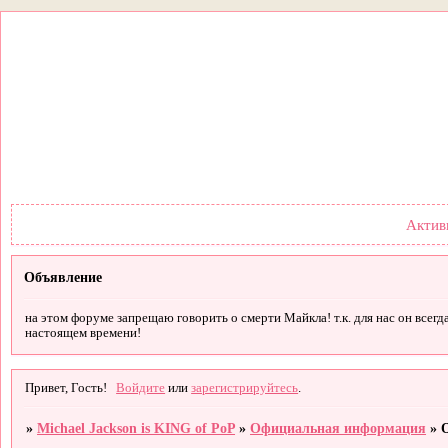
Форум
Участники
Правил
Актив
Объявление
на этом форуме запрещаю говорить о смерти Майкла! т.к. для нас он всегд
настоящем времени!
Привет, Гость!
Войдите
или
зарегистрируйтесь
.
»
Michael Jackson is KING of PoP
»
Официальная информация
»