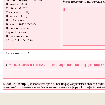
Зарегистрирован
: 13-05-2009
будет посметрно награжден
Приглашений:
0
Сообщений:
207
0
Уважение:
[+0/-0]
Позитив:
[+0/-0]
Пол:
Женский
Возраст:
34
[1992-05-22]
Провел на форуме:
1 день 18 часов
Последний визит:
12-12-2011 15:02:42
Страница:
«
1
2
»
Michael Jackson is KING of PoP
»
Официальная информация
»
© 2009-2009 http://jacksonstreet.apbb.ru вся информация имеет своего хозяин
источник).использование ее без указания ссылки на форум http://jacksonstree