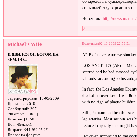
обнародован, судмедэксперты
сильнодействующими препар
Источник:
http://news.mail.ru
0
Michael's Wife
Поделиться
02-10-2009 22:53:51
И ЯВИЛСЯ ОН БОГОМ НА
AP Exclusive: Autopsy shocker
ЗЕМЛЮ...
LOS ANGELES (AP) -- Michael J
scarred and he had tattooed eye
tabloids, according to his auto
In fact, the Los Angeles County
died of an overdose. His 136 po
Зарегистрирован
: 13-05-2009
with no sign of plaque buildup
Приглашений:
0
Сообщений:
207
Still, Jackson had health issues
Уважение:
[+0/-0]
leg arteries. Most serious was 
Позитив:
[+0/-0]
Пол:
Женский
reduced capacity that might hav
Возраст:
34
[1992-05-22]
Провел на форуме:
However, according to the docu