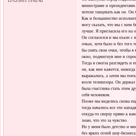
12-12-2011 15:02:42
министрами и президентами.
хотели танцевать как он. Он
Как и большинство исполнит
могу сказать, что мы с ним 
лучше. Я пригласила его на о
Он согласился и мы ехали с 
очках, хотя было и без того 
бы снять свои очки, чтобы я 
окно, подмигнув мне и спрос
Тогда я смогла разглядеть и
он, как мне кажется, никогд
выражались, а затем мы поех
возле телевизора. Он держал 
была счастлива стать этим д
себя человеком.
Позже мы виделись снова ещ
тогда начались все эти напад
откуда-то сверху прямо к вам
знаю, что это за чувство.
Но у меня было детство и мн
без ярких огней шоу-бизнеса