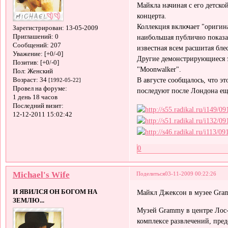
Майкла начиная с его детской
концерта.
Коллекция включает "оригина
Зарегистрирован
: 13-05-2009
Приглашений:
0
наибольшая публично показан
Сообщений:
207
известная всем расшитая бле
Уважение:
[+0/-0]
Другие демонстрирующиеся э
Позитив:
[+0/-0]
"Moonwalker".
Пол:
Женский
В августе сообщалось, что э
Возраст:
34
[1992-05-22]
Провел на форуме:
последуют после Лондона ещ
1 день 18 часов
Последний визит:
12-12-2011 15:02:42
0
Michael's Wife
Поделиться
03-11-2009 00:22:26
И ЯВИЛСЯ ОН БОГОМ НА
Майкл Джексон в музее Gra
ЗЕМЛЮ...
Музей Grammy в центре Лос-А
комплексе развлечений, предс