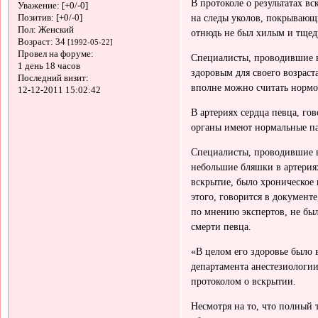
В протоколе о результатах в
Уважение:
[+0/-0]
на следы уколов, покрывающи
Позитив:
[+0/-0]
Пол:
Женский
отнюдь не был хилым и тще
Возраст:
34
[1992-05-22]
Провел на форуме:
Специалисты, проводившие в
1 день 18 часов
здоровым для своего возраст
Последний визит:
вполне можно считать нормо
12-12-2011 15:02:42
В артериях сердца певца, го
органы имеют нормальные п
Специалисты, проводившие в
небольшие бляшки в артерия
вскрытие, было хроническое
этого, говорится в документ
по мнению экспертов, не бы
смерти певца.
«В целом его здоровье было 
департамента анестезиологи
протоколом о вскрытии.
Несмотря на то, что полный 