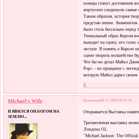
номера станут достоянием вс
виртуозно соединили самые я
Таким образом, история твор
представ-лении. Знаменитая лу
было столь бессильно перед
Уникальный образ Короля вос
выходит на сцену, его голос
экстазе. В память о Короле о
сцене творить волшебство бу
Что бы ни делал Майкл Джекс
Pop» – не прощание с легенд
которую Майкл дарил своим п
0
Michael's Wife
Поделиться
03-11-2009 00:21:26
И ЯВИЛСЯ ОН БОГОМ НА
Oткрывается Выставка памя
ЗЕМЛЮ...
Трехмесячная выставка лично
Лондона O2.
"Michael Jackson: The Offici