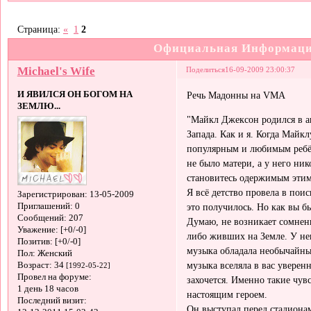
Страница:
«
1
2
Официальная Информация
Michael's Wife
Поделиться
16-09-2009 23:00:37
И ЯВИЛСЯ ОН БОГОМ НА
Речь Мадонны на VMA
ЗЕМЛЮ...
"Майкл Джексон родился в а
Запада. Как и я. Когда Майк
популярным и любимым ребён
не было матери, а у него ник
становитесь одержимым этим
Я всё детство провела в пои
Зарегистрирован
: 13-05-2009
Приглашений:
0
это получилось. Но как вы бы
Сообщений:
207
Думаю, не возникает сомнен
Уважение:
[+0/-0]
либо живших на Земле. У не
Позитив:
[+0/-0]
музыка обладала необычайным
Пол:
Женский
музыка вселяла в вас уверенн
Возраст:
34
[1992-05-22]
Провел на форуме:
захочется. Именно такие чу
1 день 18 часов
настоящим героем.
Последний визит:
Он выступал перед стадионам