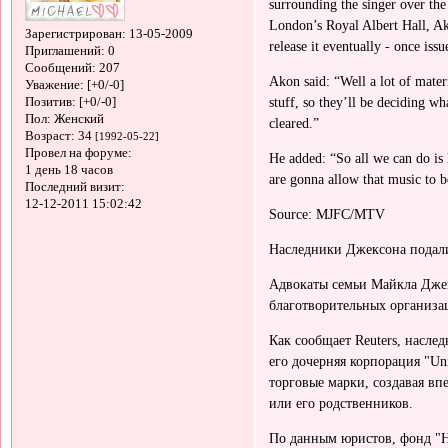
surrounding the singer over th
London’s Royal Albert Hall, Ako
Зарегистрирован
: 13-05-2009
release it eventually - once iss
Приглашений:
0
Сообщений:
207
Akon said: “Well a lot of materi
Уважение:
[+0/-0]
stuff, so they’ll be deciding wh
Позитив:
[+0/-0]
Пол:
Женский
cleared.”
Возраст:
34
[1992-05-22]
Провел на форуме:
He added: “So all we can do is 
1 день 18 часов
are gonna allow that music to b
Последний визит:
12-12-2011 15:02:42
Source: MJFC/MTV
Наследники Джексона подали
Адвокаты семьи Майкла Джек
благотворительных организац
Как сообщает Reuters, насле
его дочерняя корпорация "Un
торговые марки, создавая вп
или его родственников.
По данным юристов, фонд "H