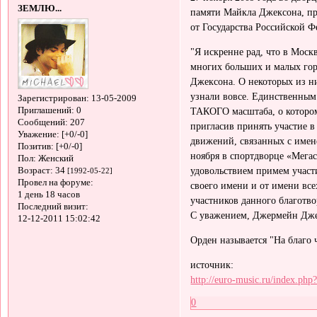
ЗЕМЛЮ...
памяти Майкла Джексона, пр
от Государства Российской Ф
"Я искренне рад, что в Моск
многих больших и малых гор
Джексона. О некоторых из ни
узнали вовсе. Единственным 
Зарегистрирован
: 13-05-2009
Приглашений:
0
ТАКОГО масштаба, о котором
Сообщений:
207
пригласив принять участие в
Уважение:
[+0/-0]
движений, связанных с имене
Позитив:
[+0/-0]
ноября в спортдворце «Мегас
Пол:
Женский
удовольствием примем участи
Возраст:
34
[1992-05-22]
Провел на форуме:
своего имени и от имени все
1 день 18 часов
участников данного благотв
Последний визит:
С уважением, Джермейн Дже
12-12-2011 15:02:42
Орден называется "На благо 
источник:
http://euro-music.ru/index.ph
0