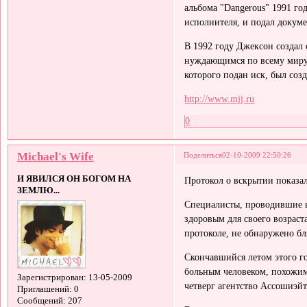
альбома "Dangerous" 1991 го
исполнителя, и подал докум
В 1992 году Джексон создал
нуждающимся по всему миру,
которого подан иск, был созд
http://www.mjj.ru
0
Michael's Wife
Поделиться
02-10-2009 22:50:26
И ЯВИЛСЯ ОН БОГОМ НА
Протокол о вскрытии показа
ЗЕМЛЮ...
Специалисты, проводившие в
здоровым для своего возраст
протоколе, не обнаружено б
Скончавшийся летом этого 
больным человеком, похожим 
Зарегистрирован
: 13-05-2009
четверг агентство Ассошиэйт
Приглашений:
0
Сообщений:
207