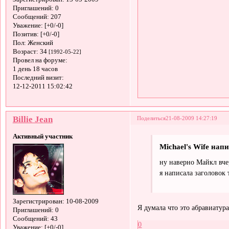
Приглашений:
0
Сообщений:
207
Уважение:
[+0/-0]
Позитив:
[+0/-0]
Пол:
Женский
Возраст:
34
[1992-05-22]
Провел на форуме:
1 день 18 часов
Последний визит:
12-12-2011 15:02:42
Billie Jean
Поделиться
21-08-2009 14:27:19
Активный участник
Michael's Wife напи
ну наверно Майкл вчер
я написала заголовок 
Зарегистрирован
: 10-08-2009
Я думала что это абравиатура
Приглашений:
0
Сообщений:
43
0
Уважение:
[+0/-0]