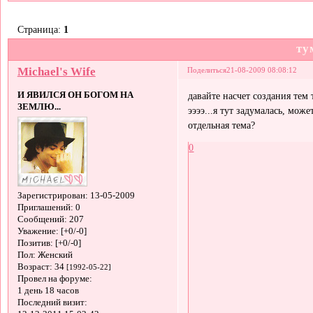
Страница:
1
ту
Michael's Wife
Поделиться
21-08-2009 08:08:12
И ЯВИЛСЯ ОН БОГОМ НА
давайте насчет создания тем 
ЗЕМЛЮ...
ээээ...я тут задумалась, мож
отдельная тема?
0
Зарегистрирован
: 13-05-2009
Приглашений:
0
Сообщений:
207
Уважение:
[+0/-0]
Позитив:
[+0/-0]
Пол:
Женский
Возраст:
34
[1992-05-22]
Провел на форуме:
1 день 18 часов
Последний визит: