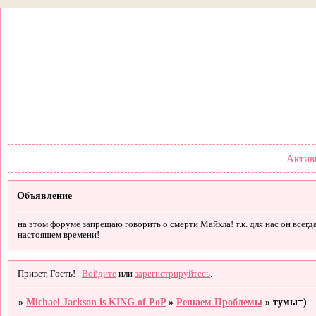
Форум
Участники
Правил
Актив
Объявление
на этом форуме запрещаю говорить о смерти Майкла! т.к. для нас он всегд
настоящем времени!
Привет, Гость!
Войдите
или
зарегистрируйтесь
.
»
Michael Jackson is KING of PoP
»
Решаем Проблемы
»
тумы=)