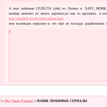
А мои любимые СЕЛЕСТА (обе) из Латино и ХАУС, МОНК, 
вообще конечно их много хороших,но как то врезались в гол
http://sim2845.narod.ru/hotoalbum.html
моя коллекция сериалов--и это ещё не всё,надо дорабатывать 
0
P
»
Мы Такие Разные!
»
НАШИ ЛЮБИМЫЕ СЕРИАЛЫ