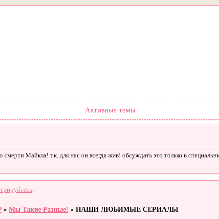
Форум
Участники
Правила
Поиск
Регистрация
Войти
Активные темы
смерти Майкла! т.к. для нас он всегда жив! обсуждать это только в специальны
стрируйтесь
.
P
»
Мы Такие Разные!
»
НАШИ ЛЮБИМЫЕ СЕРИАЛЫ