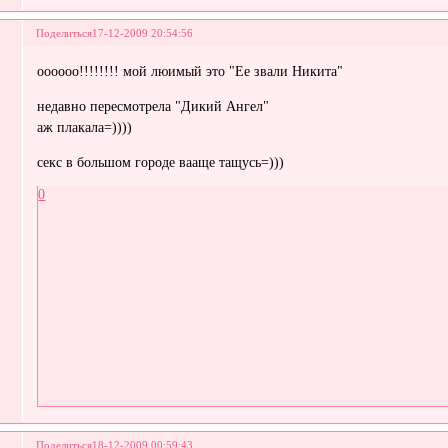
Поделиться
17-12-2009 20:54:56
оооооо!!!!!!!! мой люимый это "Ее звали Никита"
недавно пересмотрела "Дикий Ангел"
аж плакала=))))
секс в большом городе вааще тащусь=)))
0
Поделиться
18-12-2009 00:59:43