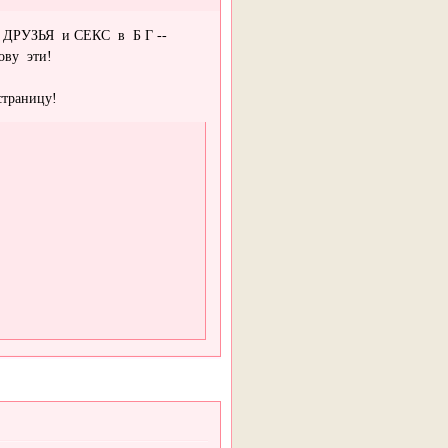
ДРУЗЬЯ и СЕКС в Б Г --
ову эти!
страницу!