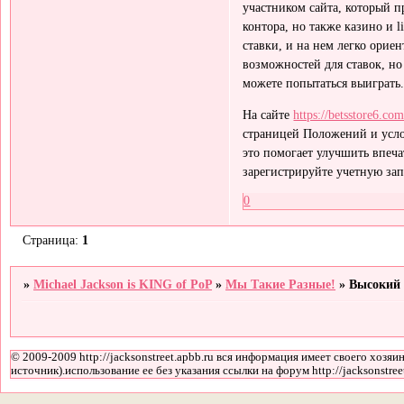
участником сайта, который п
контора, но также казино и 
ставки, и на нем легко орие
возможностей для ставок, но
можете попытаться выиграть
На сайте
https://betsstore6.com
страницей Положений и услов
это помогает улучшить впеча
зарегистрируйте учетную зап
0
Страница:
1
»
Michael Jackson is KING of PoP
»
Мы Такие Разные!
»
Высокий 
© 2009-2009 http://jacksonstreet.apbb.ru вся информация имеет своего хозяин
источник).использование ее без указания ссылки на форум http://jacksonstree