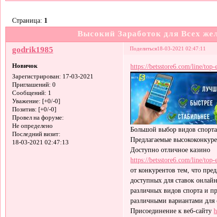
Страница:
1
Высокий Заработок для Всех же
godrik1985
Поделиться
18-03-2021 02:47:11
Новичок
https://betsstore6.com/line/top-
Зарегистрирован
: 17-03-2021
Приглашений:
0
Сообщений:
1
Уважение:
[+0/-0]
Позитив:
[+0/-0]
Провел на форуме:
Не определено
Большой выбор видов спорт
Последний визит:
Предлагаемые высококонкур
18-03-2021 02:47:13
Доступно отличное казино
https://betsstore6.com/line/top-
от конкурентов тем, что пре
доступных для ставок онлайн
различных видов спорта и пр
различными вариантами для 
Присоединение к веб-сайту
h