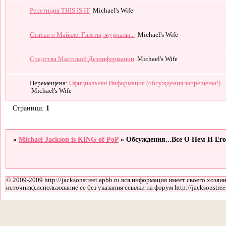
Репетиция THIS IS IT
Michael's Wife
Статьи о Майкле. Газеты, журналы...
Michael's Wife
Средства Массовой Дезинформации
Michael's Wife
Перемещена:
Официальная Информация (обсуждения запрещены!)
Michael's Wife
Страница:
1
»
Michael Jackson is KING of PoP
»
Обсуждения...Все О Нем И Его
© 2009-2009 http://jacksonstreet.apbb.ru вся информация имеет своего хозяин
источник).использование ее без указания ссылки на форум http://jacksonstree