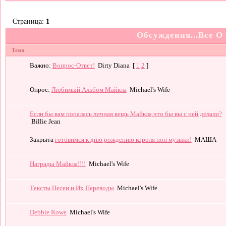
Страница:
1
Обсуждения...Все О
Тема
Важно:
Вопрос-Ответ!
Dirty Diana
[
1
2
]
Опрос:
Любимый Альбом Майкла
Michael's Wife
Если бы вам попалась личная вещь Майкла,что бы вы с ней делали?
Billie Jean
Закрыта
готовимся к дню рождению короля поп музыки!
МАША
Награды Майкла!!!!
Michael's Wife
Тексты Песен и Их Переводы
Michael's Wife
Debbie Rowe
Michael's Wife