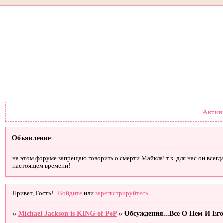
Форум
Участники
Правил
Актив
Объявление
на этом форуме запрещаю говорить о смерти Майкла! т.к. для нас он всегд
настоящем времени!
Привет, Гость!
Войдите
или
зарегистрируйтесь
.
»
Michael Jackson is KING of PoP
»
Обсуждения...Все О Нем И Его